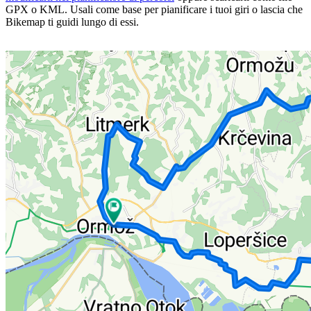
GPX o KML. Usali come base per pianificare i tuoi giri o lascia che
Bikemap ti guidi lungo di essi.