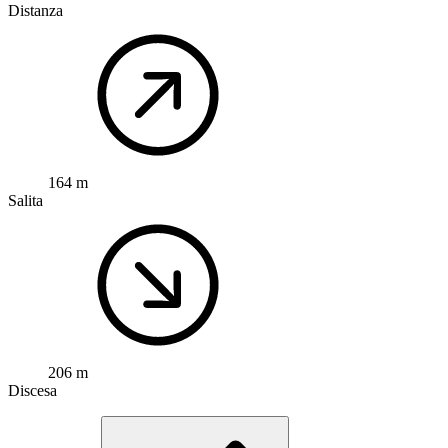
Distanza
164 m
Salita
206 m
Discesa