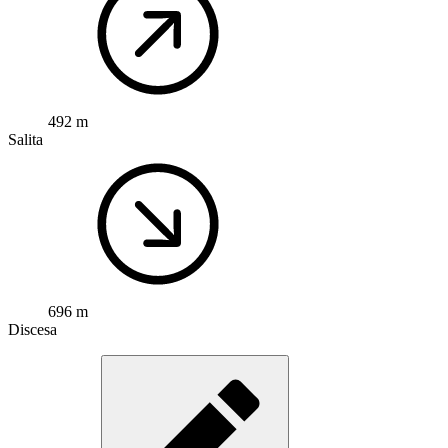
492 m
Salita
696 m
Discesa