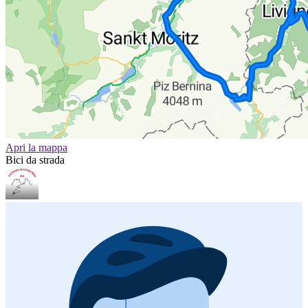
Apri la mappa
Bici da strada