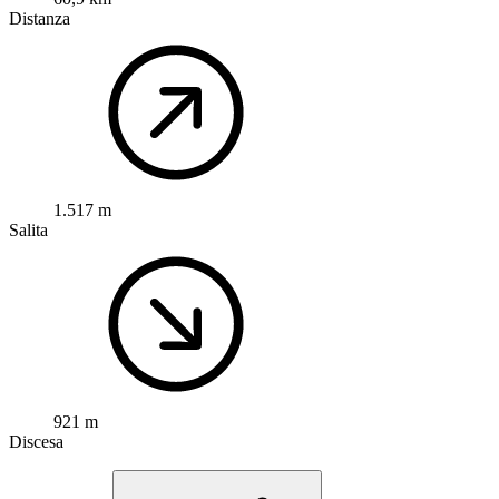
Distanza
1.517 m
Salita
921 m
Discesa