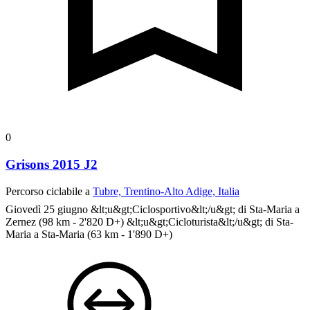
0
Grisons 2015 J2
Percorso ciclabile a
Tubre, Trentino-Alto Adige, Italia
Giovedì 25 giugno
&lt;u&gt;Ciclosportivo&lt;/u&gt; di Sta-Maria a
Zernez (98 km - 2'820 D+) &lt;u&gt;Cicloturista&lt;/u&gt; di Sta-
Maria a Sta-Maria (63 km - 1'890 D+)