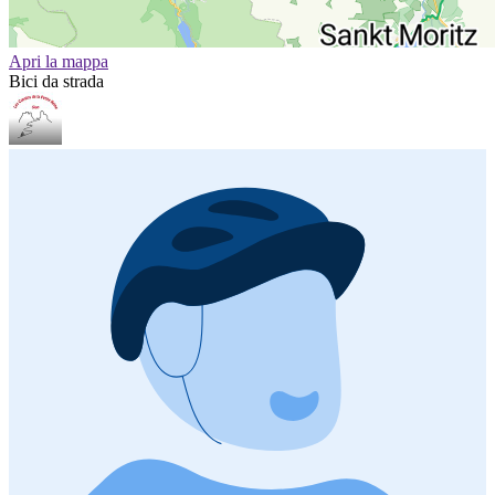
Apri la mappa
Bici da strada