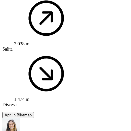
2.038 m
Salita
1.474 m
Discesa
Apri in Bikemap