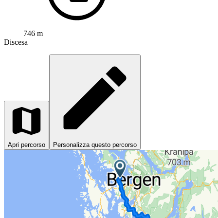
746 m
Discesa
Apri percorso
Personalizza questo percorso