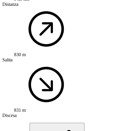
Distanza
830 m
Salita
831 m
Discesa