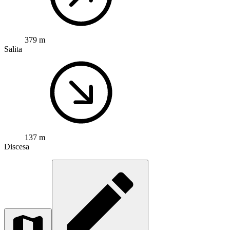
379 m
Salita
137 m
Discesa