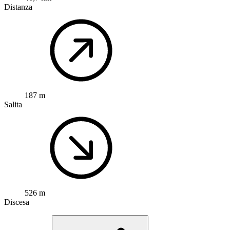
Distanza
187 m
Salita
526 m
Discesa