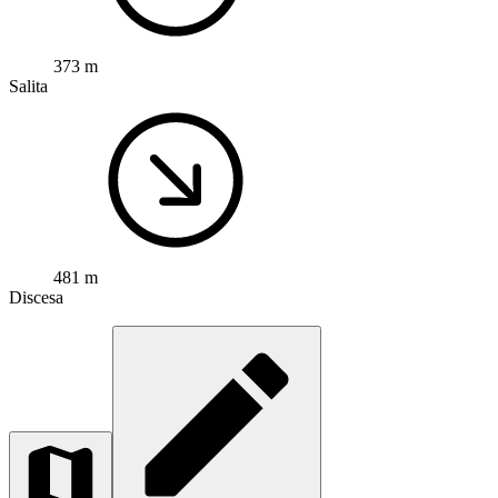
373 m
Salita
481 m
Discesa