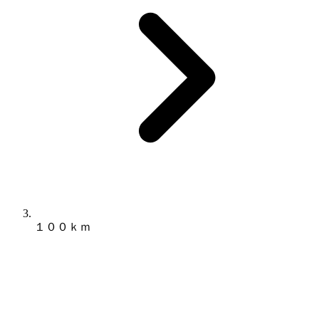
１００ｋｍ