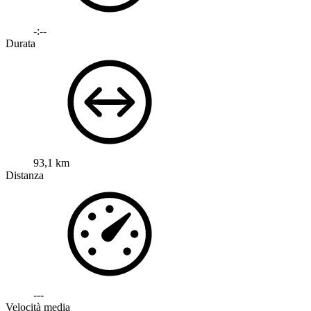
-:--
Durata
93,1 km
Distanza
---
Velocità media