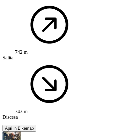
742 m
Salita
743 m
Discesa
Apri in Bikemap