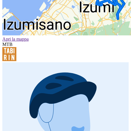
Apri la mappa
MTB