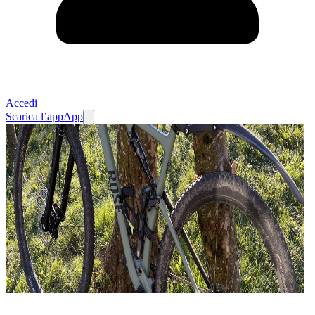
Accedi
Scarica l’app
App