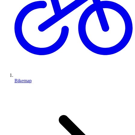
2,9 km
Distanza
21 m
Salita