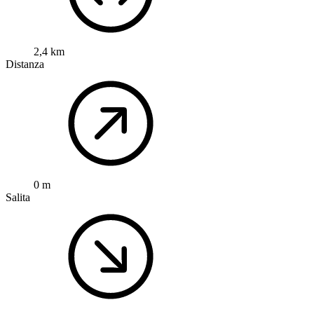
0
RijnWaalpad - zijtak Nelson Mandela Brug
Percorso ciclabile a
Arnhem, Gheldria, Paesi Bassi
Breve diramazione del Rhein-Waalpfad verso il ponte Nelson
Mandela ad Arnhem. Circa 2,4 km su piste ciclabili prevalentemente
indipendenti e asfaltate in modo uniforme. Ideale come
collegamento veloce tra Malburgen e il centro, con vista sul Basso
Reno e sul ponte. Piuttosto pianeggiante e a basso …