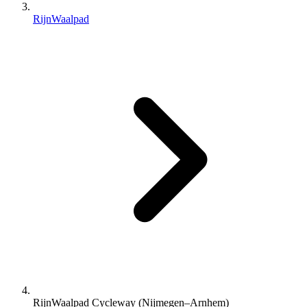
RijnWaalpad
RijnWaalpad Cycleway (Nijmegen–Arnhem)