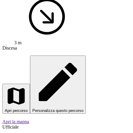
0
RijnWaalpad - hoofdroute
Percorso ciclabile a
Nimega, Gheldria, Paesi Bassi
Collegamento veloce e pianeggiante da Nijmegen ad Arnhem sul
RijnWaalpad. Circa 13 km di asfalto liscio, per lo più pista ciclabile
dedicata, praticamente senza salite. Ottimo per il pendolarismo o una
pedalata tranquilla. Partenza dalla storica Nijmegen, si passa accanto
al Waal e si arriva ad Arn…