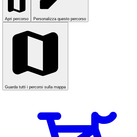
0
RijnWaalpad - hoofdroute
Percorso ciclabile a
Nimega, Gheldria, Paesi Bassi
Breve tappa sul RijnWaalpad a Nijmegen: circa 2,9 km di pista
ciclabile asfaltata liscia, per lo più dedicata, con una leggera salita.
Collegamento comodo attraverso la città o per unirsi alla veloce pista
ciclabile Arnhem–Nijmegen. Principalmente pista ciclabile separata
con un breve tratto su str…