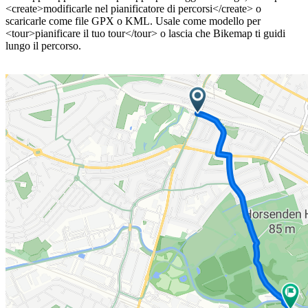
<create>modificarle nel pianificatore di percorsi</create> o
scaricarle come file GPX o KML. Usale come modello per
<tour>pianificare il tuo tour</tour> o lascia che Bikemap ti guidi
lungo il percorso.