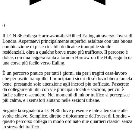
0
Il LCN 86 collega Harrow-on-the-Hill ed Ealing attraverso l'ovest di
Londra. Aspettatevi principalmente superfici asfaltate con una buona
combinazione di piste ciclabili dedicate e tranquille strade
residenziali, oltre a qualche breve tratto più trafficato. Il percorso è
dolce, con una leggera salita attorno a Harrow on the Hill, seguita da
una corsa più facile verso Ealing.
È un percorso pratico per tutti i giorni, sia per i tragitti casa-lavoro
che per uscite tranquille. I principianti sicuri di sé dovrebbero farcela
bene, prestando solo attenzione agli incroci più trafficate. Passerete
da collegamenti utili con vie principali locali e stazioni, per cui è
facile salire o scendere. Nei momenti di minor traffico si percepisce
più calma, e i semafori aiutano nelle sezioni urbane.
Seguite la segnaletica LCN 86 dove presente e fate attenzione alle
svolte chiave. Semplice, diretto e tipicamente dell'ovest di Londra –
questo percorso collega in modo ordinato due quartieri classici senza
lo stress del traffico.