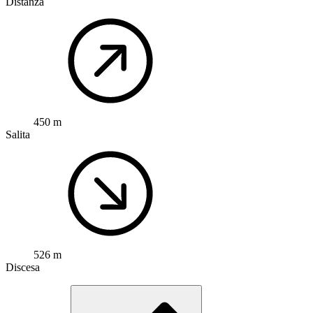
Distanza
450 m
Salita
526 m
Discesa