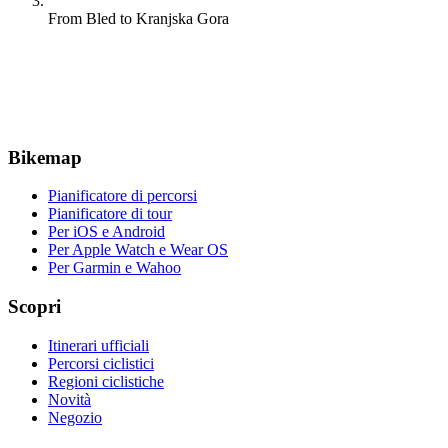
From Bled to Kranjska Gora
Bikemap
Pianificatore di percorsi
Pianificatore di tour
Per iOS e Android
Per Apple Watch e Wear OS
Per Garmin e Wahoo
Scopri
Itinerari ufficiali
Percorsi ciclistici
Regioni ciclistiche
Novità
Negozio