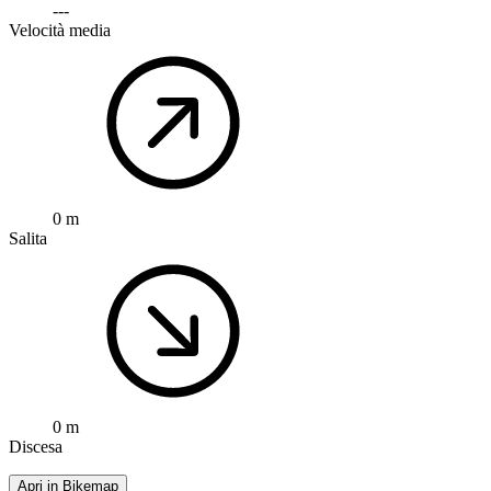
---
Velocità media
0 m
Salita
0 m
Discesa
Apri in Bikemap