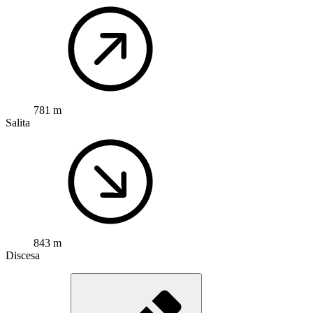
781 m
Salita
843 m
Discesa