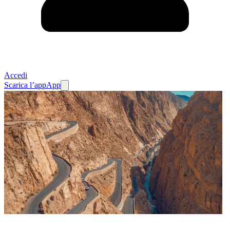
Accedi
Scarica l’app
App