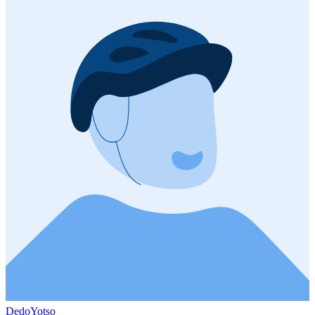
DedoYotso