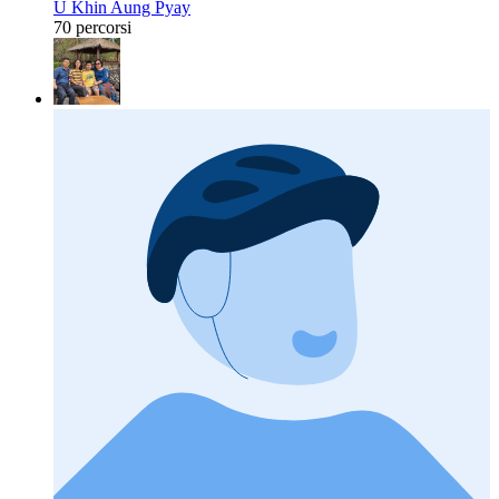
U Khin Aung Pyay
70 percorsi