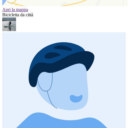
Apri la mappa
Bicicletta da città