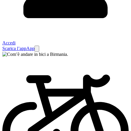
Accedi
Scarica l’app
App