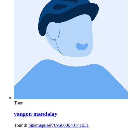
Tour
yangon mandalay
Tour di
bikemapuser7696660040141031