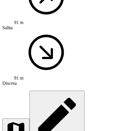
91 m
Salita
91 m
Discesa