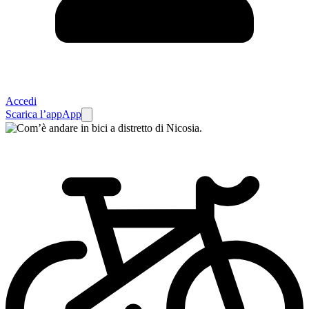
Accedi
Scarica l’app
App