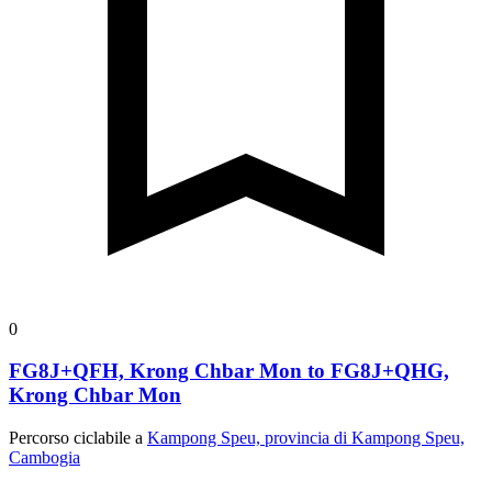
0
FG8J+QFH, Krong Chbar Mon to FG8J+QHG,
Krong Chbar Mon
Percorso ciclabile a
Kampong Speu, provincia di Kampong Speu,
Cambogia