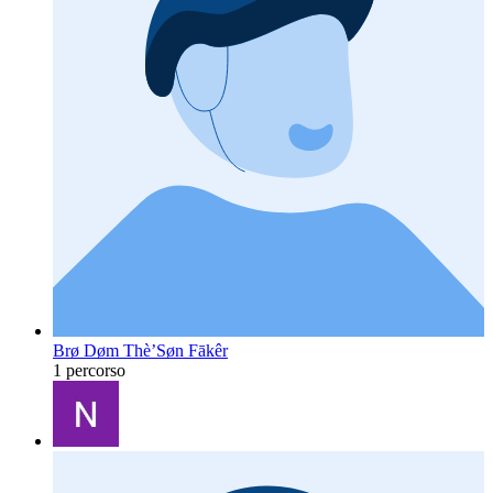
Brø Døm Thè’Søn Fākêr
1 percorso