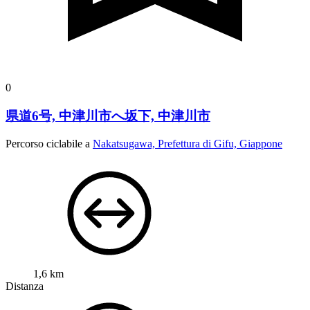
0
県道6号, 中津川市へ坂下, 中津川市
Percorso ciclabile a
Nakatsugawa, Prefettura di Gifu, Giappone
1,6 km
Distanza