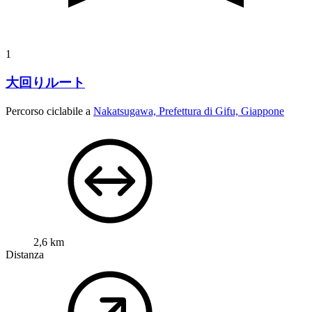
1
大回りルート
Percorso ciclabile a
Nakatsugawa, Prefettura di Gifu, Giappone
2,6 km
Distanza