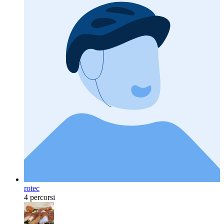
rotec
4 percorsi