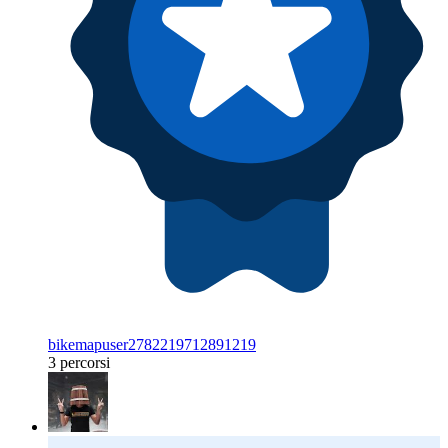
bikemapuser2782219712891219
3 percorsi