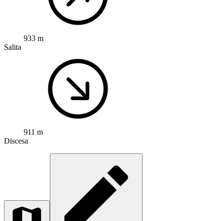
933 m
Salita
911 m
Discesa