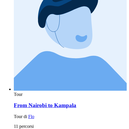
Tour
From Nairobi to Kampala
Tour di
Flo
11 percorsi