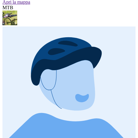
Apri la mappa
MTB