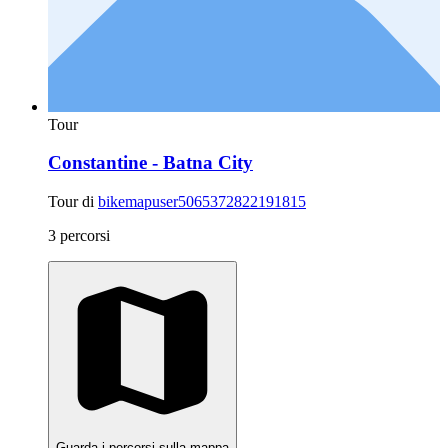
Tour
Constantine - Batna City
Tour di
bikemapuser5065372822191815
3 percorsi
Guarda i percorsi sulla mappa