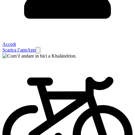
Accedi
Scarica l’app
App