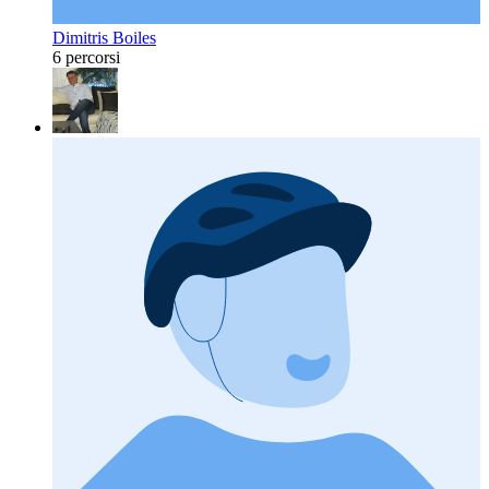
Dimitris Boiles
6 percorsi