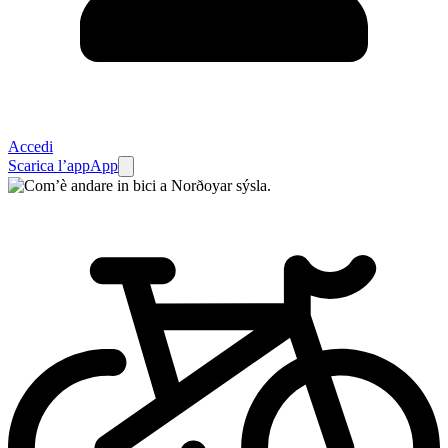
Accedi
Scarica l’app
App