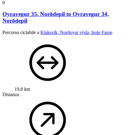
0
Oyravegur 35, Norðdepil to Oyravegur 34,
Norðdepil
Percorso ciclabile a
Klaksvík, Norðoyar sýsla, Isole Faroe
19,8 km
Distanza