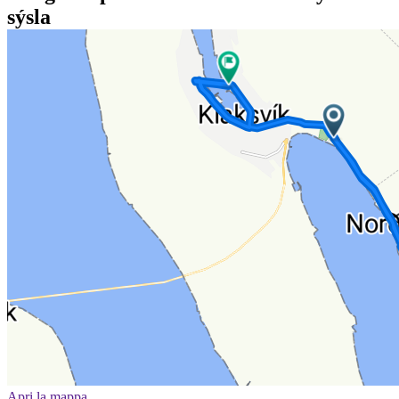
sýsla
Apri la mappa