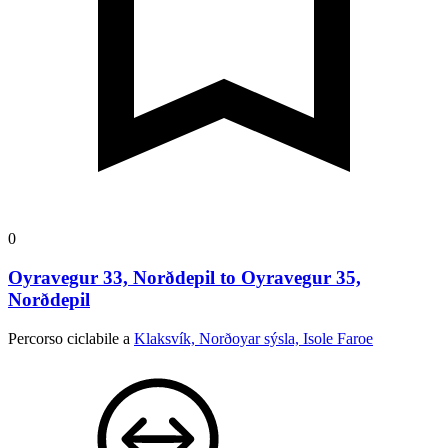
0
Oyravegur 33, Norðdepil to Oyravegur 35,
Norðdepil
Percorso ciclabile a
Klaksvík, Norðoyar sýsla, Isole Faroe