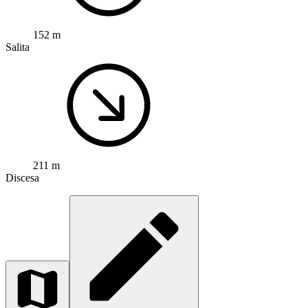
152 m
Salita
211 m
Discesa