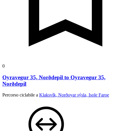
0
Oyravegur 35, Norðdepil to Oyravegur 35,
Norðdepil
Percorso ciclabile a
Klaksvík, Norðoyar sýsla, Isole Faroe