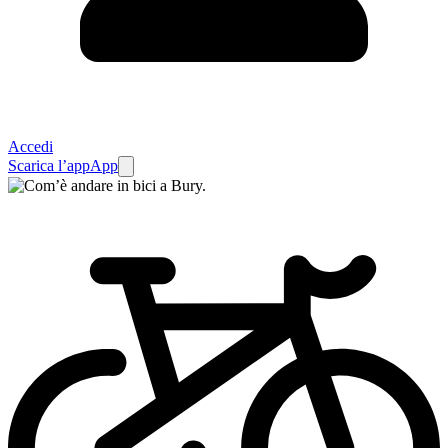
Accedi
Scarica l’app
App