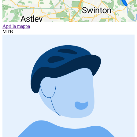
Apri la mappa
MTB