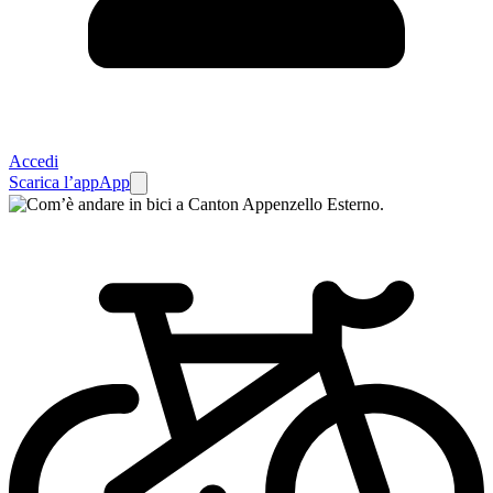
Accedi
Scarica l’app
App