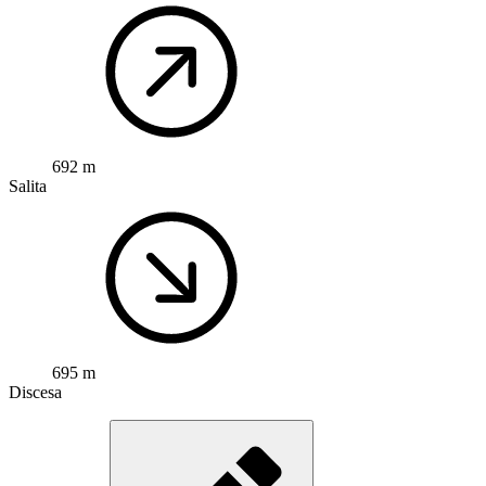
692 m
Salita
695 m
Discesa