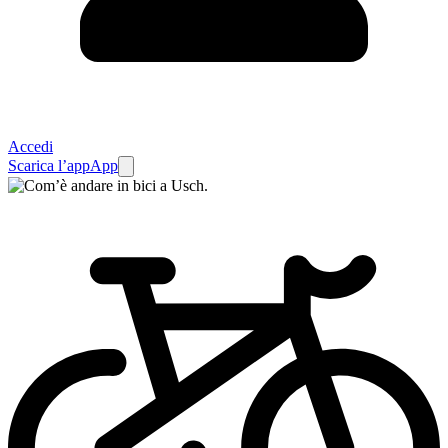
Accedi
Scarica l’app
App