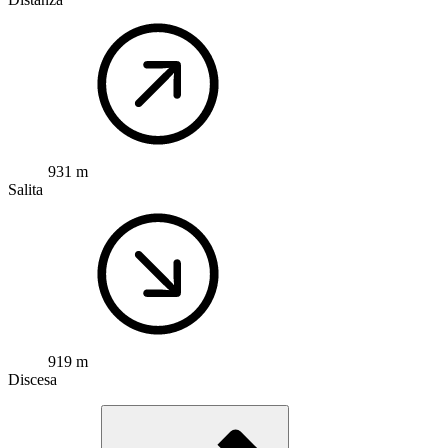
931 m
Salita
919 m
Discesa