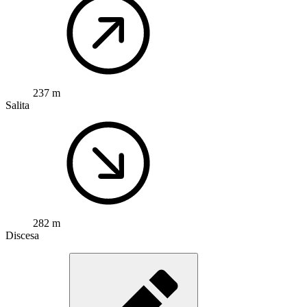
237 m
Salita
282 m
Discesa