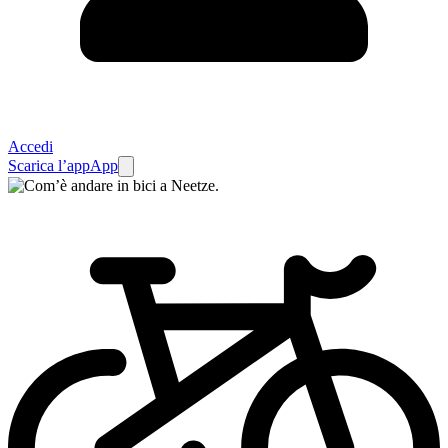
Accedi
Scarica l’app
App