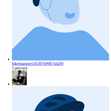
bikemapuser1453976998744209
5 percorsi