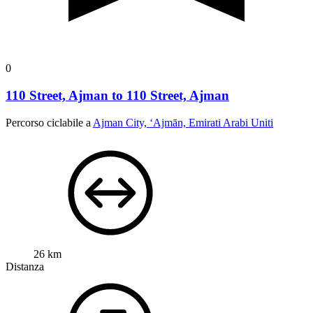
0
110 Street, Ajman to 110 Street, Ajman
Percorso ciclabile a
Ajman City, ‘Ajmān, Emirati Arabi Uniti
26 km
Distanza