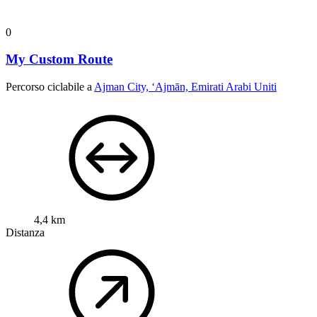
0
My Custom Route
Percorso ciclabile a
Ajman City, ‘Ajmān, Emirati Arabi Uniti
4,4 km
Distanza