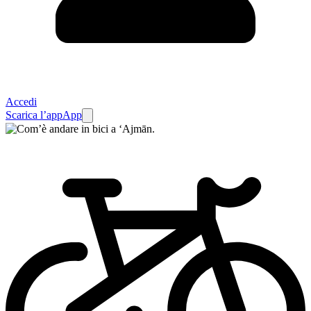
Accedi
Scarica l’app
App