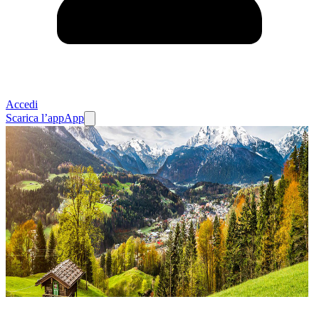
Accedi
Scarica l’app
App