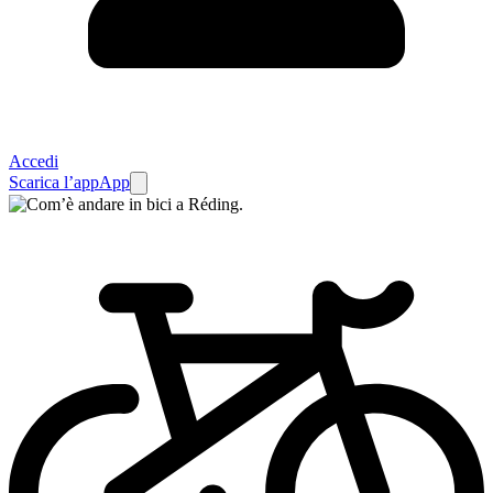
Accedi
Scarica l’app
App