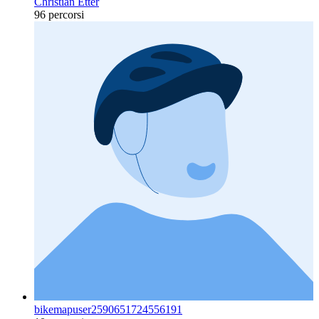
Christian Etter
96 percorsi
bikemapuser2590651724556191