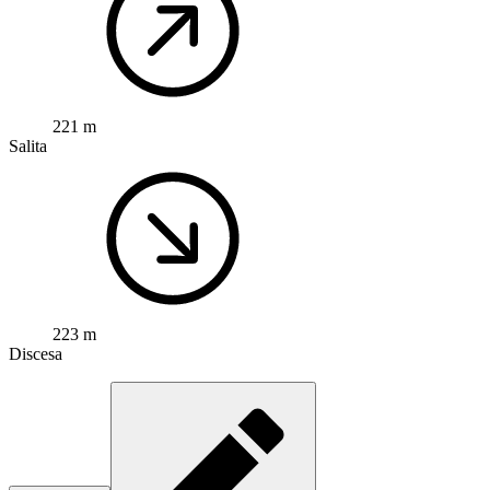
221 m
Salita
223 m
Discesa