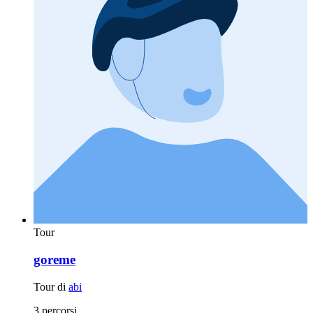
Tour
goreme
Tour di
abi
3 percorsi