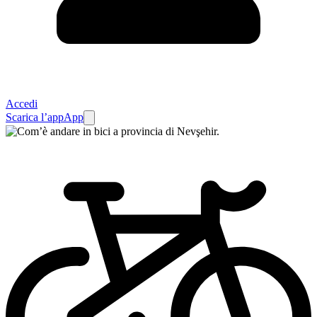
Accedi
Scarica l’app
App