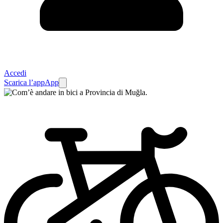
Accedi
Scarica l’app
App