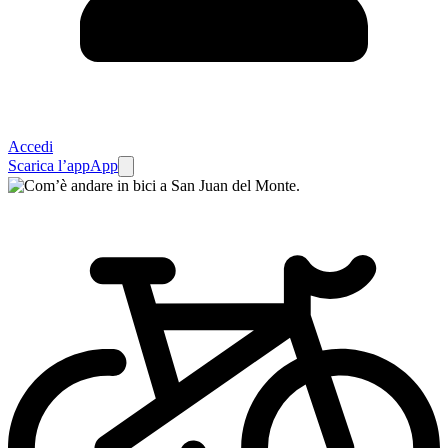
Accedi
Scarica l’app
App