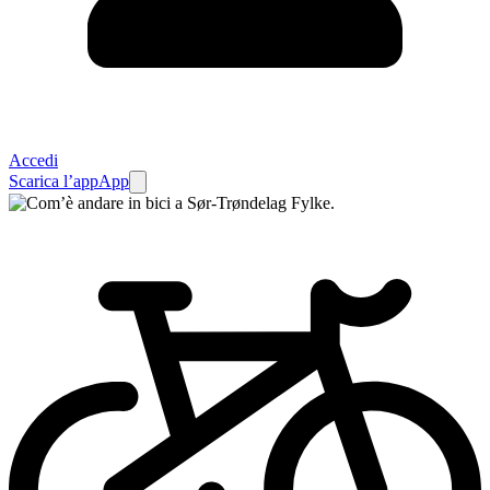
Accedi
Scarica l’app
App