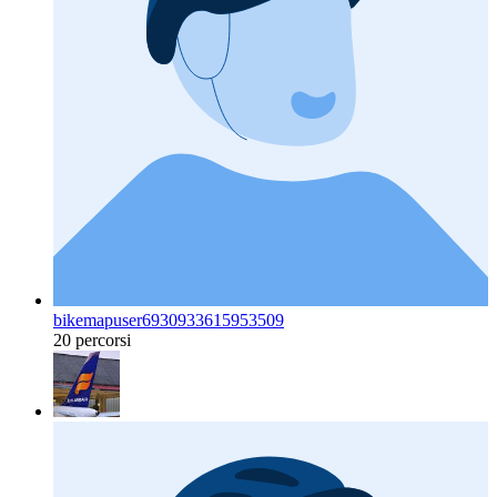
bikemapuser6930933615953509
20 percorsi