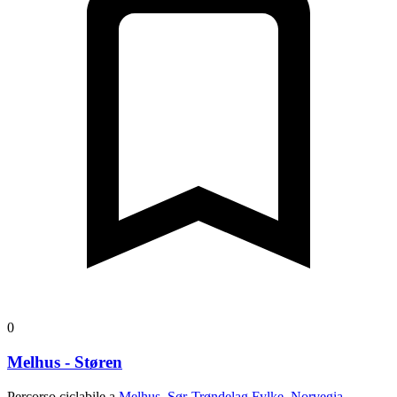
0
Melhus - Støren
Percorso ciclabile a
Melhus, Sør-Trøndelag Fylke, Norvegia