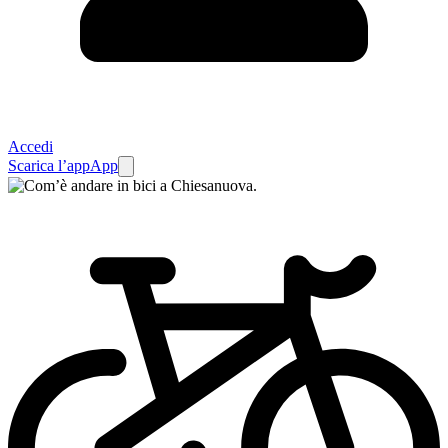
Accedi
Scarica l’app
App