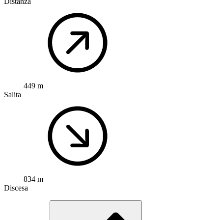
Distanza
449 m
Salita
834 m
Discesa