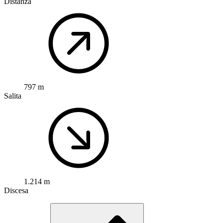
Distanza
797 m
Salita
1.214 m
Discesa