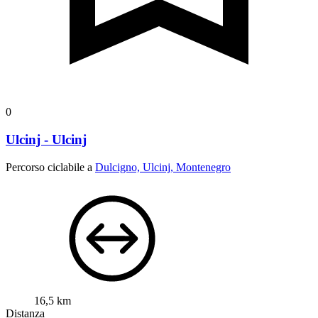
0
Ulcinj - Ulcinj
Percorso ciclabile a
Dulcigno, Ulcinj, Montenegro
16,5 km
Distanza