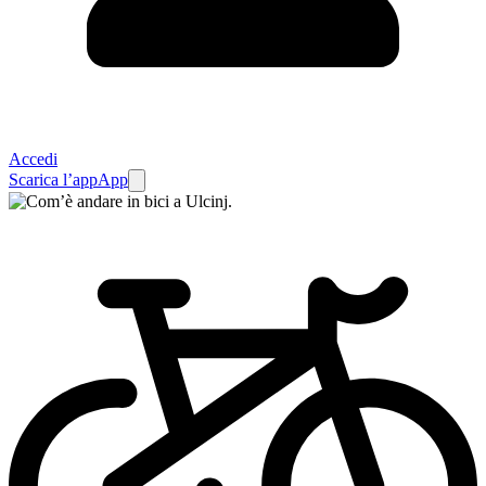
Accedi
Scarica l’app
App