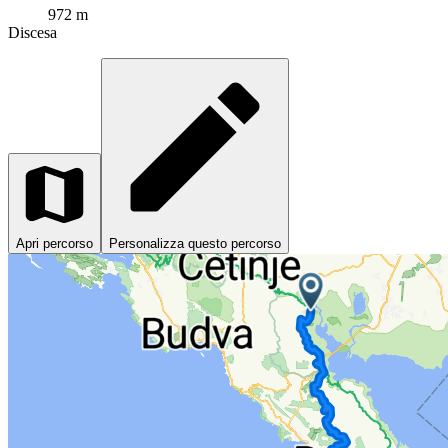
972 m
Discesa
Apri percorso
Personalizza questo percorso