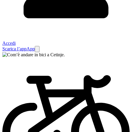
Accedi
Scarica l’app
App