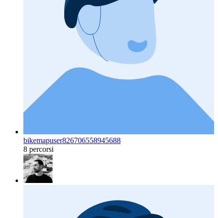
bikemapuser826706558945688
8 percorsi