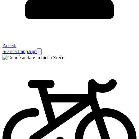
Accedi
Scarica l’app
App