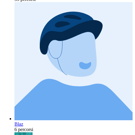
Blaz
6 percorsi