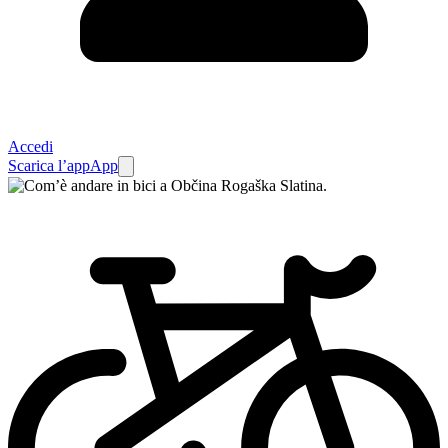
Accedi
Scarica l’app
App