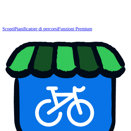
Scopri
Pianificatore di percorsi
Funzioni Premium