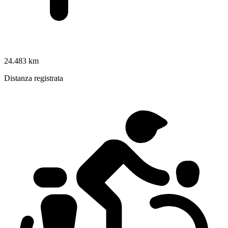
24.483 km
Distanza registrata