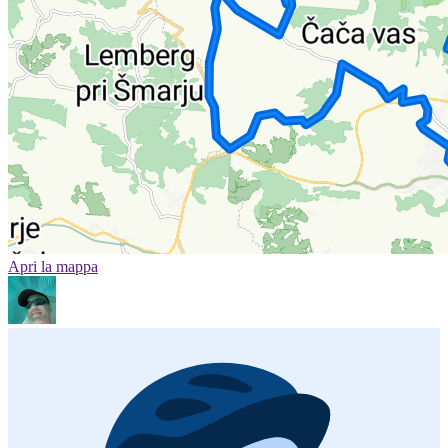
Apri la mappa