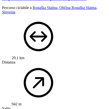
Percorso ciclabile a
Rogaška Slatina, Občina Rogaška Slatina,
Slovenia
29,1 km
Distanza
942 m
Salita