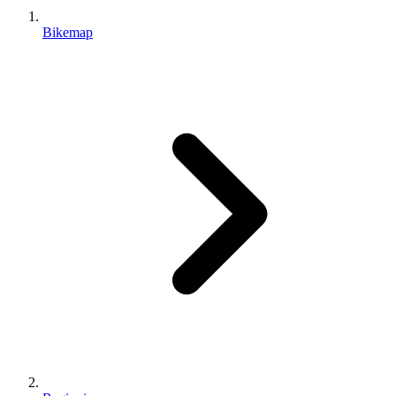
Bikemap