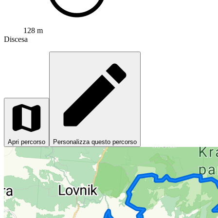
128 m
Discesa
Apri percorso
Personalizza questo percorso