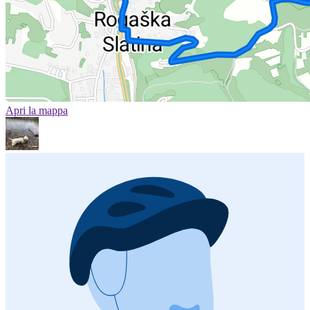
Apri la mappa