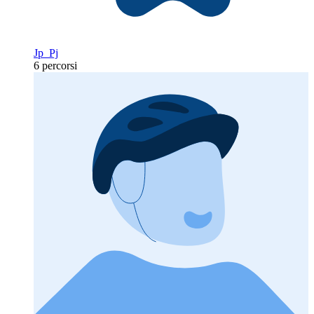
Jp_Pj
6 percorsi