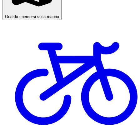
Guarda i percorsi sulla mappa