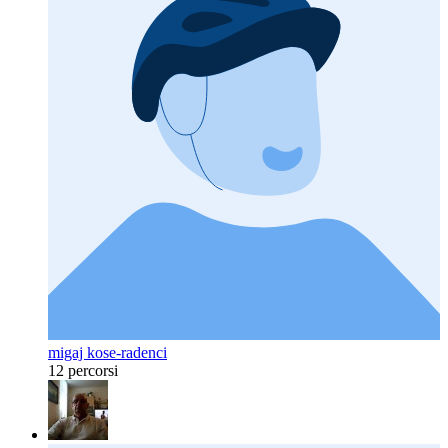
migaj kose-radenci
12 percorsi