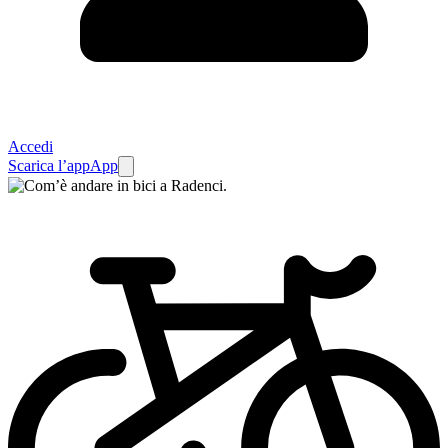
Accedi
Scarica l’app
App