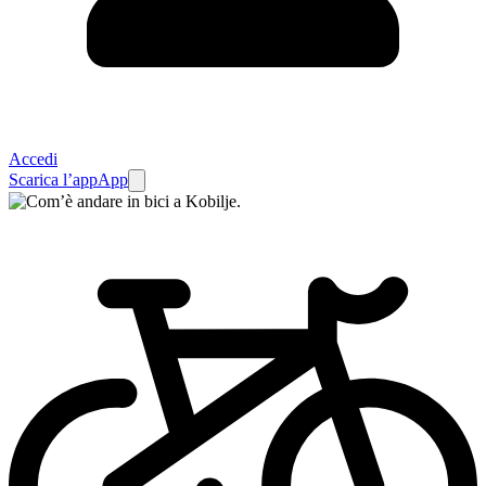
Accedi
Scarica l’app
App