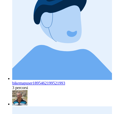
bikemapuser1895462199521993
3 percorsi