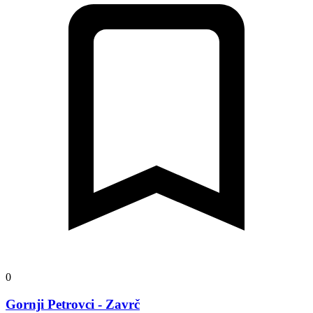
0
Gornji Petrovci - Zavrč