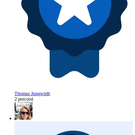
Thomas Jungwirth
2 percorsi