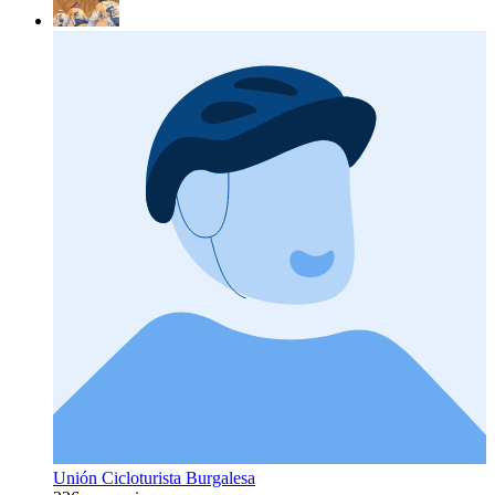
Unión Cicloturista Burgalesa