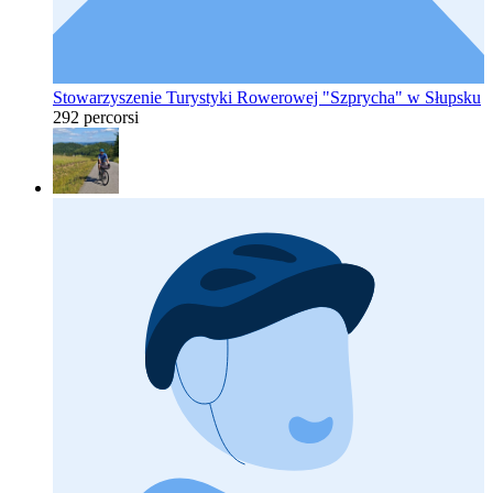
Stowarzyszenie Turystyki Rowerowej "Szprycha" w Słupsku
292 percorsi