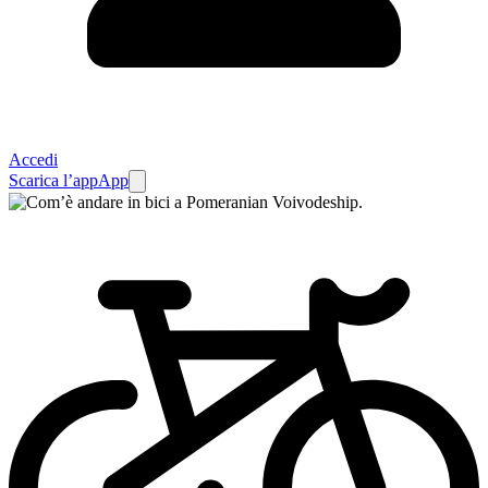
Accedi
Scarica l’app
App