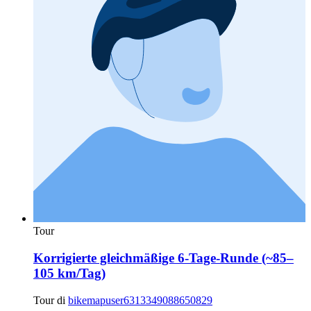
Tour
Korrigierte gleichmäßige 6-Tage-Runde (~85–
105 km/Tag)
Tour di
bikemapuser6313349088650829