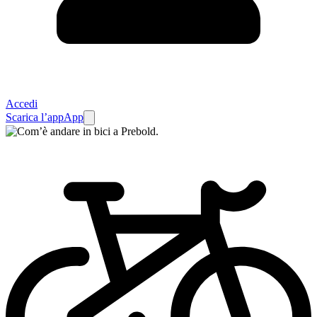
Accedi
Scarica l’app
App