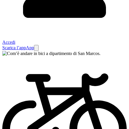
Accedi
Scarica l’app
App