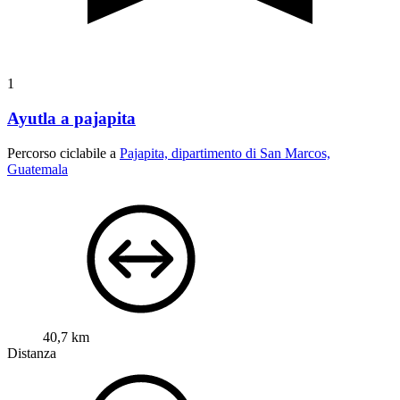
1
Ayutla a pajapita
Percorso ciclabile a
Pajapita, dipartimento di San Marcos,
Guatemala
40,7 km
Distanza