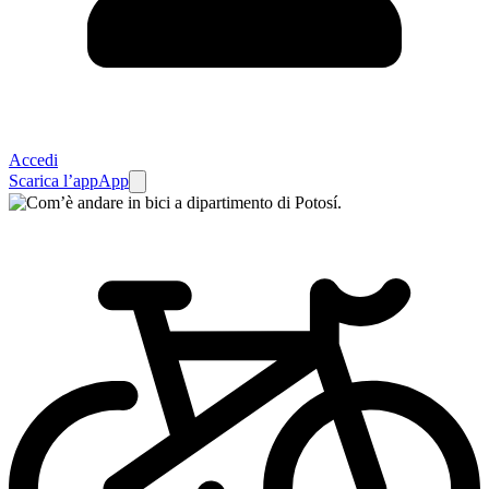
Accedi
Scarica l’app
App