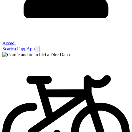
Accedi
Scarica l’app
App