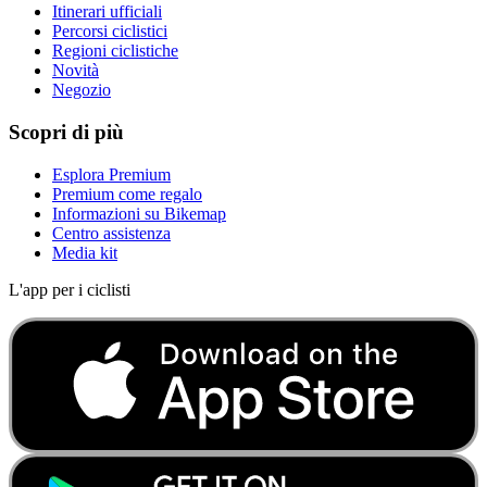
Itinerari ufficiali
Percorsi ciclistici
Regioni ciclistiche
Novità
Negozio
Scopri di più
Esplora Premium
Premium come regalo
Informazioni su Bikemap
Centro assistenza
Media kit
L'app per i ciclisti