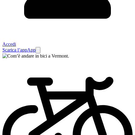
Accedi
Scarica l’app
App